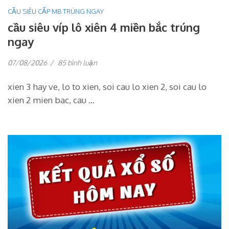
CẦU SIÊU CẤP MB TRÚNG NGAY
cầu siêu víp lô xiên 4 miền bắc trúng
ngay
ở
07/08/2026
/
85 bình luận
cầu
siêu
xien 3 hay ve, lo to xien, soi cau lo xien 2, soi cau lo
víp
lô
xien 2 mien bac, cau …
xiên
4
miền
bắc
trúng
ngay