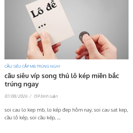
CẦU SIÊU CẤP MB TRÚNG NGAY
cầu siêu víp song thủ lô kép miền bắc
trúng ngay
ở
07/08/2026
/
159 bình luận
cầu
siêu
soi cau lo kep mb, lo kép đep hôm nay, soi cau sat kep,
víp
song
cầu lô kép, soi cầu kép, …
thủ
lô
kép