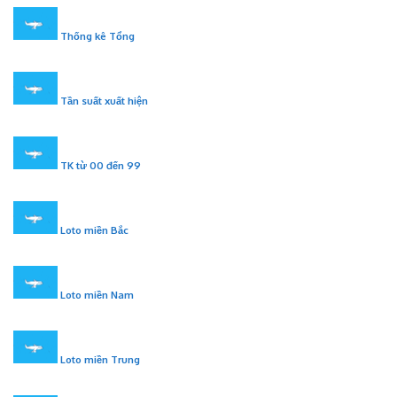
Thống kê Tổng
Tần suất xuất hiện
TK từ 00 đến 99
Loto miền Bắc
Loto miền Nam
Loto miền Trung