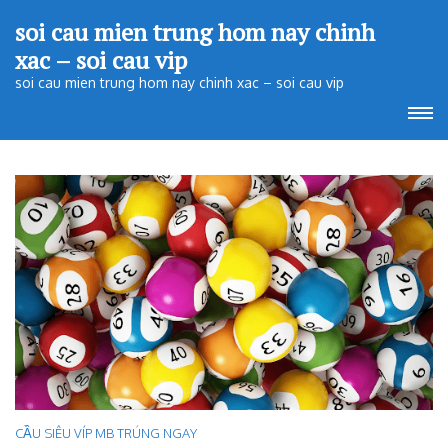
Bỏ
soi cau mien trung hom nay chinh
qua
xac – soi cau vip
và
soi cau mien trung hom nay chinh xac – soi cau vip
tới
nội
dung
(ấn
Enter)
CẦU SIÊU VÍP MB TRÚNG NGAY