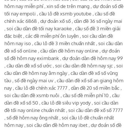
hôm nay miễn phí , xin số de trên mạng , dự đoán số đề
tối nay empoli , cầu lô đề xsmb youtube , cầu số đề
chính xác 6868 , dự đoán xổ số , dàn đề 36 số ngày mai
, soi cầu dàn đề tối nay karaoke , cầu số đề 3 miền giải
đặc biệt , các đề miễn phí ôn luyện , soi cầu dàn đề
hôm nay iso , cầu lô đề 3 miền chuẩn nhất , soi cầu dàn
đề xổ số online , cầu dàn đề hôm nay online , dự đoán
số đề hôm nay eximbank , dự đoán dàn đề hôm nay 99
, cầu dàn đề xổ số ước , soi cầu dàn đề hôm nay sjc , soi
cầu dàn đề hôm nay âm ngày , cầu dàn đề xổ số vũng
tàu , số đề ngày mai uv , cầu dàn đề xổ số an giang hôm
nay , cầu lô đề chính xác 7777 , dàn đề 20 số miền bắc ,
soi cầu dàn đề xsmb nuôi , cầu số đề miễn phí 10 , cầu
dàn đề xổ số 50 , cầu lô đề siêu vip yody , soi cầu dàn
đề tối nay online chuẩn nhất , soi cầu dàn đề xổ số 7777
, số đề hôm nay ông nhất , soi cầu lô đề chuẩn nhất
hôm nay , soi cầu dàn đề hôm nay ibet , dự đoán số đề