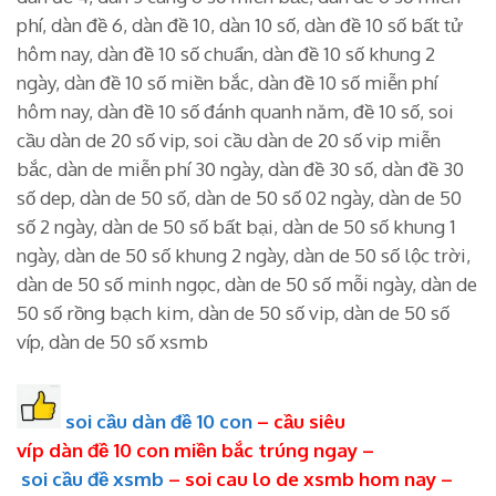
phí, dàn đề 6, dàn đề 10, dàn 10 số, dàn đề 10 số bất tử
hôm nay, dàn đề 10 số chuẩn, dàn đề 10 số khung 2
ngày, dàn đề 10 số miền bắc, dàn đề 10 số miễn phí
hôm nay, dàn đề 10 số đánh quanh năm, đề 10 số, soi
cầu dàn de 20 số vip, soi cầu dàn de 20 số vip miễn
bắc, dàn de miễn phí 30 ngày, dàn đề 30 số, dàn đề 30
số dep, dàn de 50 số, dàn de 50 số 02 ngày, dàn de 50
số 2 ngày, dàn de 50 số bất bại, dàn de 50 số khung 1
ngày, dàn de 50 số khung 2 ngày, dàn de 50 số lộc trời,
dàn de 50 số minh ngọc, dàn de 50 số mỗi ngày, dàn de
50 số rồng bạch kim, dàn de 50 số vip, dàn de 50 số
víp, dàn de 50 số xsmb
soi cầu dàn đề 10 con
– cầu siêu
víp dàn đề 10 con miền bắc trúng ngay –
soi cầu đề xsmb
– soi cau lo de xsmb hom nay –