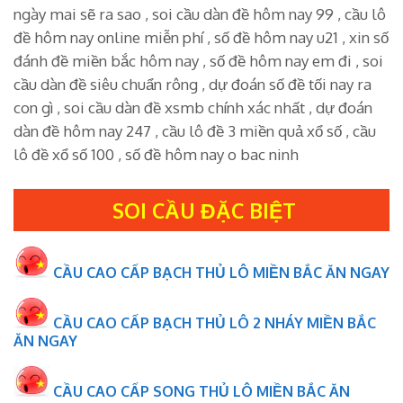
ngày mai sẽ ra sao , soi cầu dàn đề hôm nay 99 , cầu lô
đề hôm nay online miễn phí , số đề hôm nay u21 , xin số
đánh đề miền bắc hôm nay , số đề hôm nay em đi , soi
cầu dàn đề siêu chuẩn rông , dự đoán số đề tối nay ra
con gì , soi cầu dàn đề xsmb chính xác nhất , dự đoán
dàn đề hôm nay 247 , cầu lô đề 3 miền quả xổ số , cầu
lô đề xổ số 100 , số đề hôm nay o bac ninh
SOI CẦU ĐẶC BIỆT
CẦU CAO CẤP BẠCH THỦ LÔ MIỀN BẮC ĂN NGAY
CẦU CAO CẤP BẠCH THỦ LÔ 2 NHÁY MIỀN BẮC
ĂN NGAY
CẦU CAO CẤP SONG THỦ LÔ MIỀN BẮC ĂN