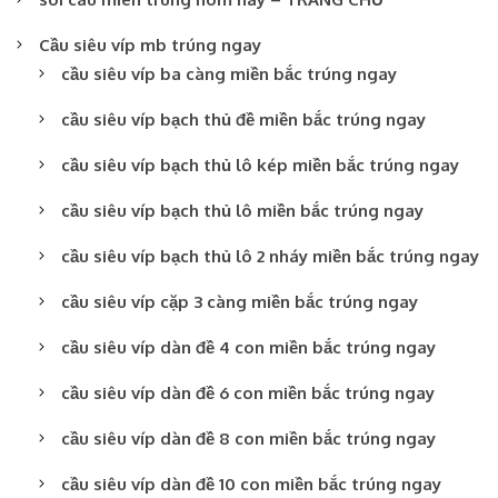
Cầu siêu víp mb trúng ngay
cầu siêu víp ba càng miền bắc trúng ngay
cầu siêu víp bạch thủ đề miền bắc trúng ngay
cầu siêu víp bạch thủ lô kép miền bắc trúng ngay
cầu siêu víp bạch thủ lô miền bắc trúng ngay
cầu siêu víp bạch thủ lô 2 nháy miền bắc trúng ngay
cầu siêu víp cặp 3 càng miền bắc trúng ngay
cầu siêu víp dàn đề 4 con miền bắc trúng ngay
cầu siêu víp dàn đề 6 con miền bắc trúng ngay
cầu siêu víp dàn đề 8 con miền bắc trúng ngay
cầu siêu víp dàn đề 10 con miền bắc trúng ngay