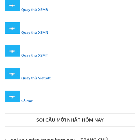
Quay thử XSMB
Quay thử XSMN
Quay thử XSMT
Quay thử Vietlott
Sổ mơ
SOI CẦU MỚI NHẤT HÔM NAY
soi cau mien trung hom nay – TRANG CHỦ