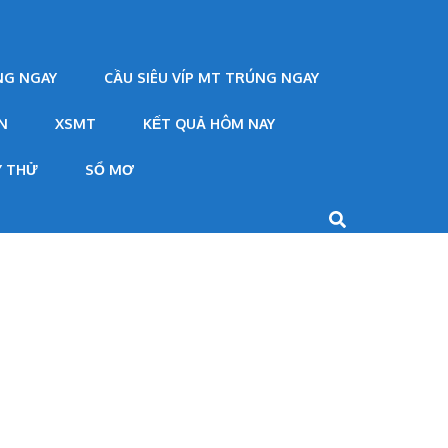
NG NGAY
CẦU SIÊU VÍP MT TRÚNG NGAY
N
XSMT
KẾT QUẢ HÔM NAY
Y THỬ
SỔ MƠ