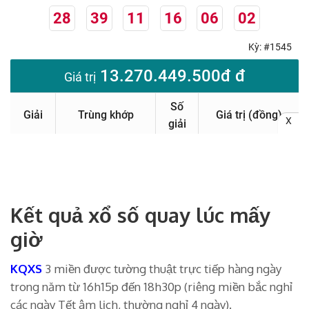
Kết quả xổ số quay lúc mấy
giờ
KQXS
3 miền được tường thuật trực tiếp hàng ngày
trong năm từ 16h15p đến 18h30p (riêng miền bắc nghỉ
các ngày Tết âm lịch, thường nghỉ 4 ngày).