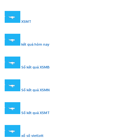
XSMT
kết quả hôm nay
Sổ kết quả XSMB
Sổ kết quả XSMN
Sổ kết quả XSMT
xổ số vietlott