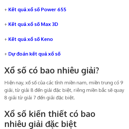
+
Kết quả xổ số Power 655
+
Kết quả xổ số Max 3D
+
Kết quả xổ số Keno
+
Dự đoán kết quả xổ số
Xổ số có bao nhiêu giải?
Hiện nay, xổ số của các tỉnh miền nam, miền trung có 9
giải, từ giải 8 đến giải đặc biệt, riêng miền bắc sẽ quay
8 giải từ giải 7 đến giải đặc biệt.
Xổ số kiến thiết có bao
nhiêu giải đặc biệt