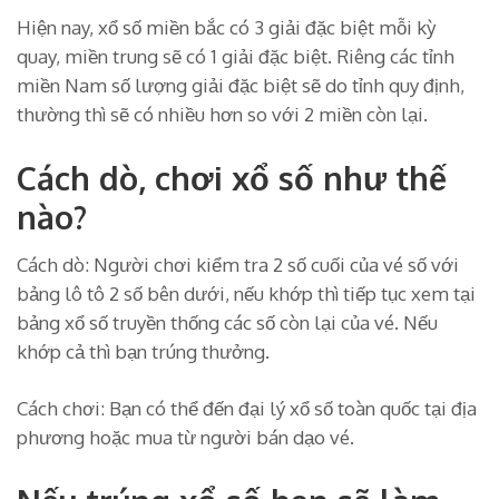
Hiện nay, xổ số miền bắc có 3 giải đặc biệt mỗi kỳ
quay, miền trung sẽ có 1 giải đặc biệt. Riêng các tỉnh
miền Nam số lượng giải đặc biệt sẽ do tỉnh quy định,
thường thì sẽ có nhiều hơn so với 2 miền còn lại.
Cách dò, chơi xổ số như thế
nào?
Cách dò: Người chơi kiểm tra 2 số cuối của vé số với
bảng lô tô 2 số bên dưới, nếu khớp thì tiếp tục xem tại
bảng xổ số truyền thống các số còn lại của vé. Nếu
khớp cả thì bạn trúng thưởng.
Cách chơi: Bạn có thể đến đại lý xổ số toàn quốc tại địa
phương hoặc mua từ người bán dạo vé.