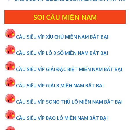
SOI CẦU MIỀN NAM
CẦU SIÊU VÍP XỈU CHỦ MIỀN NAM BẤT BẠI
CẦU SIÊU VÍP LÔ 3 SỐ MIỀN NAM BẤT BẠI
CẦU SIÊU VÍP GIẢI ĐẶC BIỆT MIỀN NAM BẤT BẠI
CẦU SIÊU VÍP GIẢI 8 MIỀN NAM BẤT BẠI
CẦU SIÊU VÍP SONG THỦ LÔ MIỀN NAM BẤT BẠI
CẦU SIÊU VÍP BAO LÔ MIỀN NAM BẤT BẠI