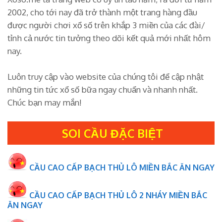
2002, cho tới nay đã trở thành một trang hàng đầu
được người chơi xổ số trên khắp 3 miền của các đài/
tỉnh cả nước tin tưởng theo dõi kết quả mới nhất hôm
nay.
Luôn truy cập vào website của chúng tôi để cập nhật
những tin tức xổ số bữa ngay chuẩn và nhanh nhất.
Chúc bạn may mắn!
SOI CẦU ĐẶC BIỆT
CẦU CAO CẤP BẠCH THỦ LÔ MIỀN BẮC ĂN NGAY
CẦU CAO CẤP BẠCH THỦ LÔ 2 NHÁY MIỀN BẮC
ĂN NGAY