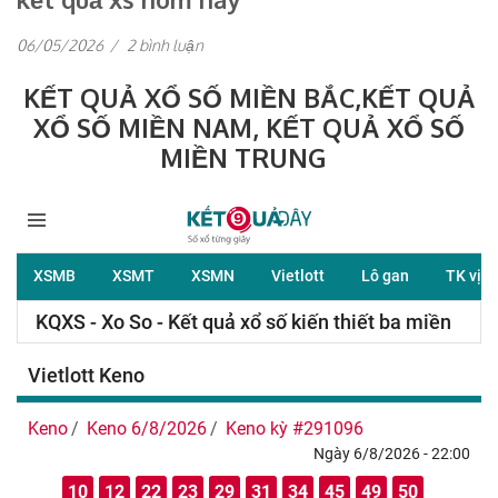
ở
06/05/2026
/
2 bình luận
kết
quả
KẾT QUẢ XỔ SỐ MIỀN BẮC,KẾT QUẢ
xs
hôm
XỔ SỐ MIỀN NAM, KẾT QUẢ XỔ SỐ
nay
MIỀN TRUNG