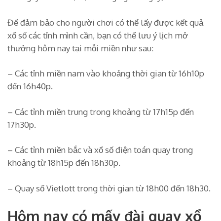
Để đảm bảo cho người chơi có thể lấy được kết quả
xổ số các tỉnh mình cần, bạn có thể lưu ý lịch mở
thưởng hôm nay tại mỗi miền như sau:
– Các tỉnh miền nam vào khoảng thời gian từ 16h10p
đến 16h40p.
– Các tỉnh miền trung trong khoảng từ 17h15p đến
17h30p.
– Các tỉnh miền bắc và xổ số điện toán quay trong
khoảng từ 18h15p đến 18h30p.
– Quay số Vietlott trong thời gian từ 18h00 đến 18h30.
Hôm nay có mấy đài quay xổ