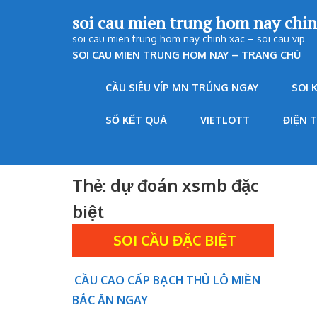
Bỏ
soi cau mien trung hom nay chinh
qua
soi cau mien trung hom nay chinh xac – soi cau vip
và
SOI CAU MIEN TRUNG HOM NAY – TRANG CHỦ
tới
nội
CẦU SIÊU VÍP MN TRÚNG NGAY
SOI 
dung
(ấn
SỔ KẾT QUẢ
VIETLOTT
ĐIỆN 
Enter)
Thẻ:
dự đoán xsmb đặc
biệt
SOI CẦU ĐẶC BIỆT
CẦU CAO CẤP BẠCH THỦ LÔ MIỀN
BẮC ĂN NGAY