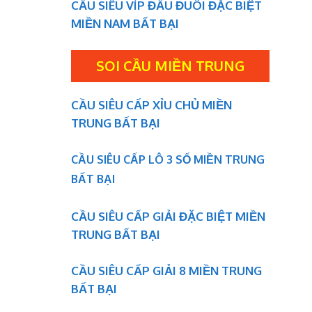
CẦU SIÊU VÍP ĐẦU ĐUÔI ĐẶC BIỆT
MIỀN NAM BẤT BẠI
SOI CẦU MIỀN TRUNG
CẦU SIÊU CẤP XỈU CHỦ MIỀN
TRUNG BẤT BẠI
CẦU SIÊU CẤP LÔ 3 SỐ MIỀN TRUNG
BẤT BẠI
CẦU SIÊU CẤP GIẢI ĐẶC BIỆT MIỀN
TRUNG BẤT BẠI
CẦU SIÊU CẤP GIẢI 8 MIỀN TRUNG
BẤT BẠI