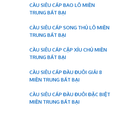
CẦU SIÊU CẤP BAO LÔ MIỀN
TRUNG BẤT BẠI
CẦU SIÊU CẤP SONG THỦ LÔ MIỀN
TRUNG BẤT BẠI
CẦU SIÊU CẤP CẶP XỈU CHỦ MIỀN
TRUNG BẤT BẠI
CẦU SIÊU CẤP ĐẦU ĐUÔI GIẢI 8
MIỀN TRUNG BẤT BẠI
CẦU SIÊU CẤP ĐẦU ĐUÔI ĐẶC BIỆT
MIỀN TRUNG BẤT BẠI