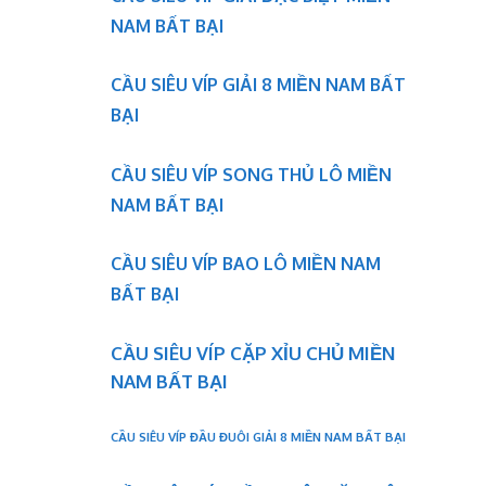
NAM BẤT BẠI
CẦU SIÊU VÍP GIẢI 8 MIỀN NAM BẤT
BẠI
CẦU SIÊU VÍP SONG THỦ LÔ MIỀN
NAM BẤT BẠI
CẦU SIÊU VÍP BAO LÔ MIỀN NAM
BẤT BẠI
CẦU SIÊU VÍP CẶP XỈU CHỦ MIỀN
NAM BẤT BẠI
CẦU SIÊU VÍP ĐẦU ĐUÔI GIẢI 8 MIỀN NAM BẤT BẠI