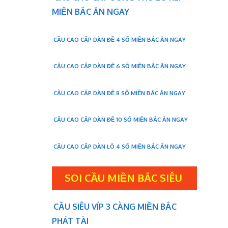
MIỀN BẮC ĂN NGAY
CẦU CAO CẤP DÀN ĐỀ 4 SỐ MIỀN BẮC ĂN NGAY
CẦU CAO CẤP DÀN ĐỀ 6 SỐ MIỀN BẮC ĂN NGAY
CẦU CAO CẤP DÀN ĐỀ 8 SỐ MIỀN BẮC ĂN NGAY
CẦU CAO CẤP DÀN ĐỀ 10 SỐ MIỀN BẮC ĂN NGAY
CẦU CAO CẤP DÀN LÔ 4 SỐ MIỀN BẮC ĂN NGAY
SOI CẦU MIỀN BẮC SIÊU
CẦU SIÊU VÍP 3 CÀNG MIỀN BẮC
PHÁT TÀI