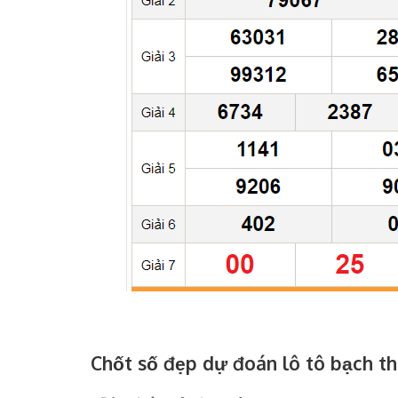
Chốt số đẹp dự đoán lô tô bạch th