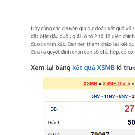
cầu
dự
đoán
kết
quả
xổ
Hãy cùng các chuyên gia dự đoán kết quả xổ s
số
đặt biệt đầu đuôi, giải lô tô 2 số, lô xiên ch
miền
bắc
được chính xác. Bạn nên tham khảo lại kết qu
ngày
đưa ra quyết định chọn con số phù hợp, có cơ 
03/12
chính
xác
Xem lại bảng
kết quả XSMB
kì trư
nhất