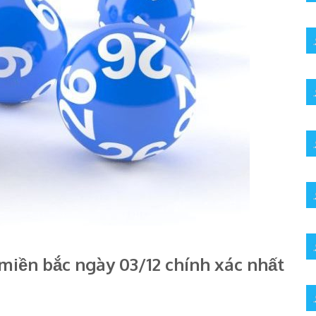
 miền bắc ngày 03/12 chính xác nhất