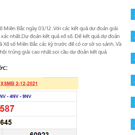
ố Miền Bắc ngày 03/12 .Với các kết quả dự đoán giải
ính xác nhất.Dự đoán kết quả xổ số. Để kết quả dự đoán
ả Xổ số Miền Bắc các kỳ trước để có cơ sở so sánh. Và
hội trúng giải cao nhất.soi cầu dự đoán kết quả
ớc: