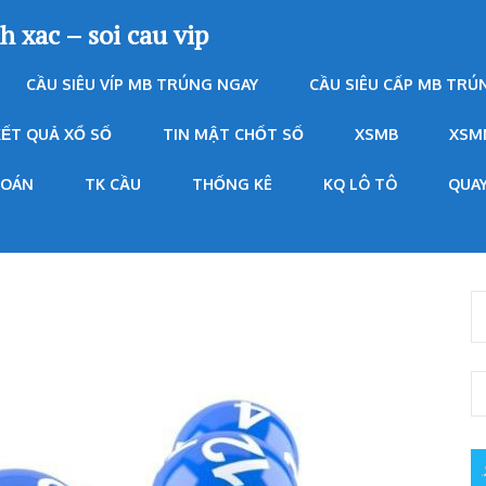
 xac – soi cau vip
CẦU SIÊU VÍP MB TRÚNG NGAY
CẦU SIÊU CẤP MB TRÚ
KẾT QUẢ XỔ SỐ
TIN MẬT CHỐT SỐ
XSMB
XSM
TOÁN
TK CẦU
THỐNG KÊ
KQ LÔ TÔ
QUA