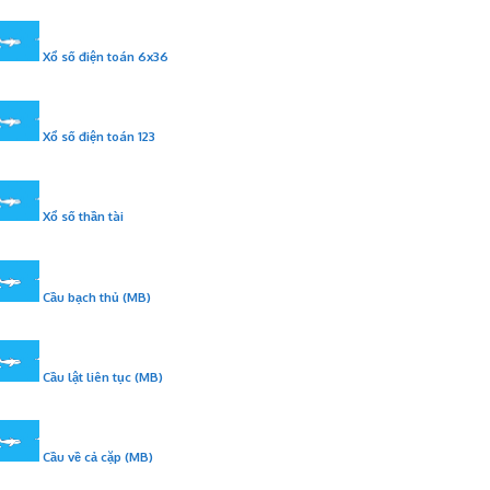
Xổ số điện toán 6x36
Xổ số điện toán 123
Xổ số thần tài
Cầu bạch thủ (MB)
Cầu lật liên tục (MB)
Cầu về cả cặp (MB)