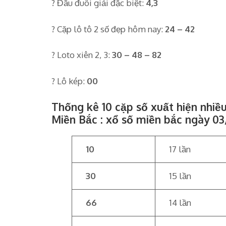
? Đầu đuôi giải đặc biệt:
4,3
? Cặp lô tô 2 số đẹp hôm nay:
24 – 42
? Loto xiên 2, 3:
30 – 48 – 82
? Lô kép:
00
Thống kê 10 cặp số xuất hiện nhiề
Miền Bắc
: xổ số miền bắc ngày 03
10
17 lần
30
15 lần
66
14 lần