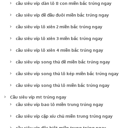
cầu siêu víp dàn lô 8 con miền bắc trúng ngay
cầu siêu víp đề đầu đuôi miền bắc trúng ngay
cầu siêu víp lô xiên 2 miền bắc trúng ngay
cầu siêu víp lô xiên 3 miền bắc trúng ngay
cầu siêu víp lô xiên 4 miền bắc trúng ngay
cầu siêu víp song thủ đề miền bắc trúng ngay
cầu siêu víp song thủ lô kép miền bắc trúng ngay
cầu siêu víp song thủ lô miền bắc trúng ngay
Cầu siêu víp mt trúng ngay
cầu siêu víp bao lô miền trung trúng ngay
cầu siêu víp cặp xíu chủ miền trung trúng ngay
cầu siêu víp đặc biệt miền trung trúng ngay