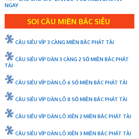
NGAY
SOI CẦU MIỀN BẮC SIÊU
CẦU SIÊU VÍP 3 CÀNG MIỀN BẮC PHÁT TÀI
CẦU SIÊU VÍP DÀN 3 CÀNG 2 SỐ MIỀN BẮC PHÁT
TÀI
CẦU SIÊU VÍP DÀN LÔ 6 SỐ MIỀN BẮC PHÁT TÀI
CẦU SIÊU VÍP DÀN LÔ 8 SỐ MIỀN BẮC PHÁT TÀI
CẦU SIÊU VÍP DÀN LÔ XIÊN 2 MIỀN BẮC PHÁT TÀI
CẦU SIÊU VÍP DÀN LÔ XIÊN 3 MIỀN BẮC PHÁT TÀI