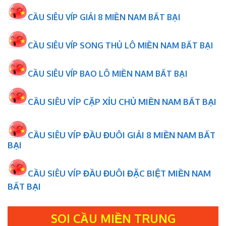
CẦU SIÊU VÍP GIẢI 8 MIỀN NAM BẤT BẠI
CẦU SIÊU VÍP SONG THỦ LÔ MIỀN NAM BẤT BẠI
CẦU SIÊU VÍP BAO LÔ MIỀN NAM BẤT BẠI
CẦU SIÊU VÍP CẶP XỈU CHỦ MIỀN NAM BẤT BẠI
CẦU SIÊU VÍP ĐẦU ĐUÔI GIẢI 8 MIỀN NAM BẤT
BẠI
CẦU SIÊU VÍP ĐẦU ĐUÔI ĐẶC BIỆT MIỀN NAM
BẤT BẠI
SOI CẦU MIỀN TRUNG