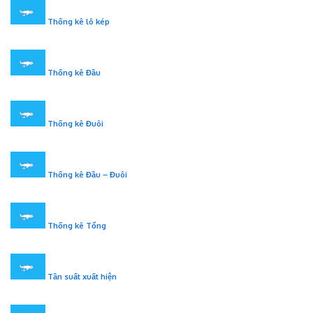
Thống kê lô kép
Thống kê Đầu
Thống kê Đuôi
Thống kê Đầu – Đuôi
Thống kê Tổng
Tần suất xuất hiện