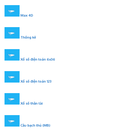
Max 4D
Thống kê
Xổ số điện toán 6x36
Xổ số điện toán 123
Xổ số thần tài
Cầu bạch thủ (MB)