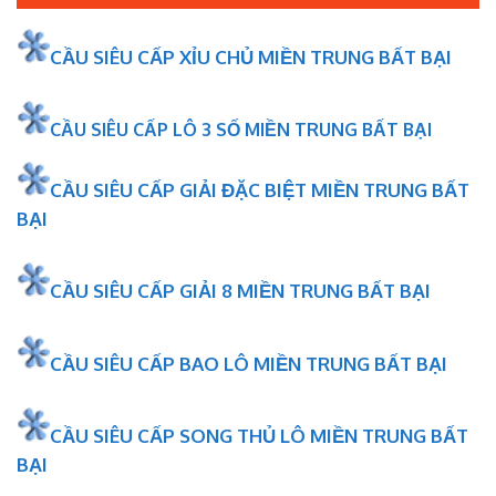
CẦU SIÊU CẤP XỈU CHỦ MIỀN TRUNG BẤT BẠI
CẦU SIÊU CẤP LÔ 3 SỐ MIỀN TRUNG BẤT BẠI
CẦU SIÊU CẤP GIẢI ĐẶC BIỆT MIỀN TRUNG BẤT
BẠI
CẦU SIÊU CẤP GIẢI 8 MIỀN TRUNG BẤT BẠI
CẦU SIÊU CẤP BAO LÔ MIỀN TRUNG BẤT BẠI
CẦU SIÊU CẤP SONG THỦ LÔ MIỀN TRUNG BẤT
BẠI