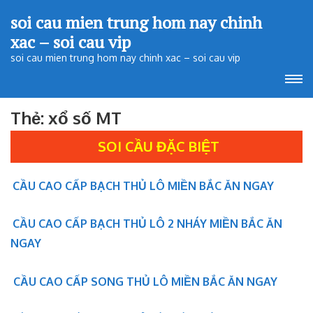
Bỏ
soi cau mien trung hom nay chinh
qua
xac – soi cau vip
và
soi cau mien trung hom nay chinh xac – soi cau vip
tới
nội
dung
Thẻ:
xổ số MT
(ấn
Enter)
SOI CẦU ĐẶC BIỆT
CẦU CAO CẤP BẠCH THỦ LÔ MIỀN BẮC ĂN NGAY
CẦU CAO CẤP BẠCH THỦ LÔ 2 NHÁY MIỀN BẮC ĂN
NGAY
CẦU CAO CẤP SONG THỦ LÔ MIỀN BẮC ĂN NGAY