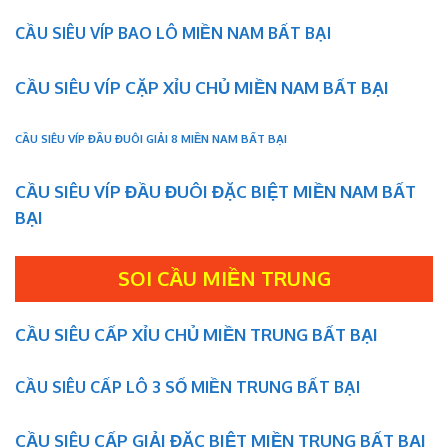
CẦU SIÊU VÍP BAO LÔ MIỀN NAM BẤT BẠI
CẦU SIÊU VÍP CẶP XỈU CHỦ MIỀN NAM BẤT BẠI
CẦU SIÊU VÍP ĐẦU ĐUÔI GIẢI 8 MIỀN NAM BẤT BẠI
CẦU SIÊU VÍP ĐẦU ĐUÔI ĐẶC BIỆT MIỀN NAM BẤT
BẠI
SOI CẦU MIỀN TRUNG
CẦU SIÊU CẤP XỈU CHỦ MIỀN TRUNG BẤT BẠI
CẦU SIÊU CẤP LÔ 3 SỐ MIỀN TRUNG BẤT BẠI
CẦU SIÊU CẤP GIẢI ĐẶC BIỆT MIỀN TRUNG BẤT BẠI