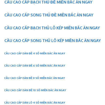
CẦU CAO CẤP BẠCH THỦ ĐỀ MIỀN BẮC ĂN NGAY
CẦU CAO CẤP SONG THỦ ĐỀ MIỀN BẮC ĂN NGAY
CẦU CAO CẤP BẠCH THỦ LÔ KÉP MIỀN BẮC ĂN NGAY
CẦU CAO CẤP SONG THỦ LÔ KÉP MIỀN BẮC ĂN NGAY
CẦU CAO CẤP DÀN ĐỀ 4 SỐ MIỀN BẮC ĂN NGAY
CẦU CAO CẤP DÀN ĐỀ 6 SỐ MIỀN BẮC ĂN NGAY
CẦU CAO CẤP DÀN ĐỀ 8 SỐ MIỀN BẮC ĂN NGAY
CẦU CAO CẤP DÀN ĐỀ 10 SỐ MIỀN BẮC ĂN NGAY
CẦU CAO CẤP DÀN LÔ 4 SỐ MIỀN BẮC ĂN NGAY