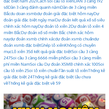
đặc biệt năm 2021
Cách soi cầu lô xiên
DÀN 3 càng 192
miền
bắc
số
Dàn 3 càng đánh quanh năm
Dàn de 3 càng miền
ngày
Bắc
du doan xsmb
dự đoán giải đặc biệt hôm nay
Dự
20/10
chính
đoán giải đặc biệt ngày mai
Dự đoán kết quả xổ số siêu
xác
chính xác hôm nay
Dự đoán lô xiên 2
Dự đoán lô xiên 4
nhất
miền Bắc
Dự đoán xổ số miền Bắc chính xác hôm
nay
dự đoán xsmb chính xác
dự đoán xsmb chuẩn
dự
đoán xsmb đặc biệt
Ghép lô xiên
Không có chuyên
mục
Lô xiên 3
Số kết quả giải đặc biệt
Soi cầu 3 càng
247
Soi cầu 3 càng 6666 miễn phí
Soi cầu 3 càng miễn
phí miền Nam
Soi cầu Dự đoán XSMB chính xác 100
Soi
cầu lô xiên 2
Soi lô xiên chuẩn
Tần suất lô xiên
Thống kê
giải đặc biệt 24
Thống kê giải đặc biệt lâu chưa
về
Thống kê giải đặc biệt về 59