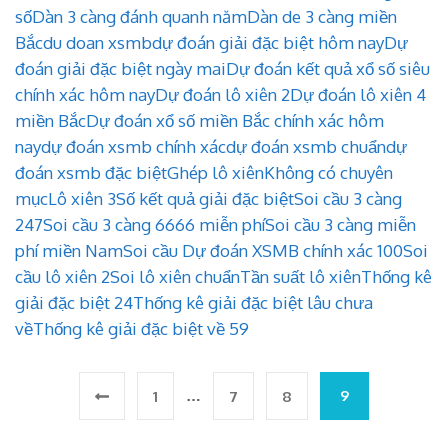
bắc
số
Dàn 3 càng đánh quanh năm
Dàn de 3 càng miền
ngày
Bắc
du doan xsmb
dự đoán giải đặc biệt hôm nay
Dự
21/12
chính
đoán giải đặc biệt ngày mai
Dự đoán kết quả xổ số siêu
xác
chính xác hôm nay
Dự đoán lô xiên 2
Dự đoán lô xiên 4
nhất
miền Bắc
Dự đoán xổ số miền Bắc chính xác hôm
nay
dự đoán xsmb chính xác
dự đoán xsmb chuẩn
dự
đoán xsmb đặc biệt
Ghép lô xiên
Không có chuyên
mục
Lô xiên 3
Số kết quả giải đặc biệt
Soi cầu 3 càng
247
Soi cầu 3 càng 6666 miễn phí
Soi cầu 3 càng miễn
phí miền Nam
Soi cầu Dự đoán XSMB chính xác 100
Soi
cầu lô xiên 2
Soi lô xiên chuẩn
Tần suất lô xiên
Thống kê
giải đặc biệt 24
Thống kê giải đặc biệt lâu chưa
về
Thống kê giải đặc biệt về 59
Điều
…
9
1
7
8
hướng