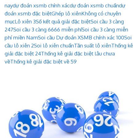
nay
dự đoán xsmb chính xác
dự đoán xsmb chuẩn
dự
đoán xsmb đặc biệt
Ghép lô xiên
Không có chuyên
mục
Lô xiên 3
Số kết quả giải đặc biệt
Soi cầu 3 càng
247
Soi cầu 3 càng 6666 miễn phí
Soi cầu 3 càng miễn
phí miền Nam
Soi cầu Dự đoán XSMB chính xác 100
Soi
cầu lô xiên 2
Soi lô xiên chuẩn
Tần suất lô xiên
Thống kê
giải đặc biệt 24
Thống kê giải đặc biệt lâu chưa
về
Thống kê giải đặc biệt về 59