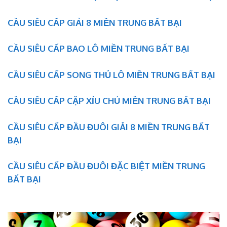
CẦU SIÊU CẤP GIẢI 8 MIỀN TRUNG BẤT BẠI
CẦU SIÊU CẤP BAO LÔ MIỀN TRUNG BẤT BẠI
CẦU SIÊU CẤP SONG THỦ LÔ MIỀN TRUNG BẤT BẠI
CẦU SIÊU CẤP CẶP XỈU CHỦ MIỀN TRUNG BẤT BẠI
CẦU SIÊU CẤP ĐẦU ĐUÔI GIẢI 8 MIỀN TRUNG BẤT
BẠI
CẦU SIÊU CẤP ĐẦU ĐUÔI ĐẶC BIỆT MIỀN TRUNG
BẤT BẠI