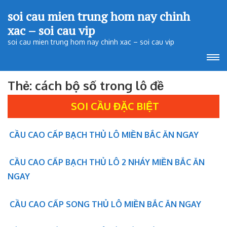
Bỏ
soi cau mien trung hom nay chinh
qua
xac – soi cau vip
và
soi cau mien trung hom nay chinh xac – soi cau vip
tới
nội
dung
Thẻ:
cách bộ số trong lô đề
(ấn
Enter)
SOI CẦU ĐẶC BIỆT
CẦU CAO CẤP BẠCH THỦ LÔ MIỀN BẮC ĂN NGAY
CẦU CAO CẤP BẠCH THỦ LÔ 2 NHÁY MIỀN BẮC ĂN
NGAY
CẦU CAO CẤP SONG THỦ LÔ MIỀN BẮC ĂN NGAY