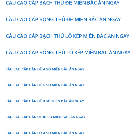
CẦU CAO CẤP BẠCH THỦ ĐỀ MIỀN BẮC ĂN NGAY
CẦU CAO CẤP SONG THỦ ĐỀ MIỀN BẮC ĂN NGAY
CẦU CAO CẤP BẠCH THỦ LÔ KÉP MIỀN BẮC ĂN NGAY
CẦU CAO CẤP SONG THỦ LÔ KÉP MIỀN BẮC ĂN NGAY
CẦU CAO CẤP DÀN ĐỀ 4 SỐ MIỀN BẮC ĂN NGAY
CẦU CAO CẤP DÀN ĐỀ 6 SỐ MIỀN BẮC ĂN NGAY
CẦU CAO CẤP DÀN ĐỀ 8 SỐ MIỀN BẮC ĂN NGAY
CẦU CAO CẤP DÀN ĐỀ 10 SỐ MIỀN BẮC ĂN NGAY
CẦU CAO CẤP DÀN LÔ 4 SỐ MIỀN BẮC ĂN NGAY