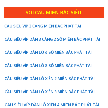
SOI CẦU MIỀN BẮC SIÊU
CẦU SIÊU VÍP 3 CÀNG MIỀN BẮC PHÁT TÀI
CẦU SIÊU VÍP DÀN 3 CÀNG 2 SỐ MIỀN BẮC PHÁT TÀI
CẦU SIÊU VÍP DÀN LÔ 6 SỐ MIỀN BẮC PHÁT TÀI
CẦU SIÊU VÍP DÀN LÔ 8 SỐ MIỀN BẮC PHÁT TÀI
CẦU SIÊU VÍP DÀN LÔ XIÊN 2 MIỀN BẮC PHÁT TÀI
CẦU SIÊU VÍP DÀN LÔ XIÊN 3 MIỀN BẮC PHÁT TÀI
CẦU SIÊU VÍP DÀN LÔ XIÊN 4 MIỀN BẮC PHÁT TÀI