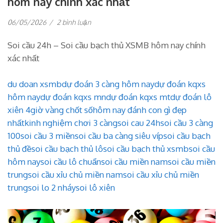
hôm nay chính xác nhất
ở
06/05/2026
/
2 bình luận
soi
cầu
Soi cầu 24h – Soi cầu bạch thủ XSMB hôm nay chính
24h
–
xác nhất
soi
cầu
bạch
du doan xsmb
dự đoán 3 càng hôm nay
dự đoán kqxs
thủ
hôm nay
dự đoán kqxs mn
dự đoán kqxs mt
dự đoán lô
xsmb
hôm
xiên 4
giờ vàng chốt số
hôm nay đánh con gì đẹp
nay
nhất
kinh nghiệm chơi 3 càng
soi cau 24h
soi cầu 3 càng
chính
xác
100
soi cầu 3 miền
soi cầu ba càng siêu víp
soi cầu bạch
nhất
thủ đề
soi cầu bạch thủ lô
soi cầu bạch thủ xsmb
soi cầu
hôm nay
soi cầu lô chuẩn
soi cầu miền nam
soi cầu miền
trung
soi cầu xỉu chủ miền nam
soi cầu xỉu chủ miền
trung
soi lo 2 nháy
soi lô xiên