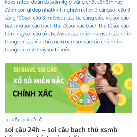
kqxs mt
dự đoán lô xiên 4
giờ vàng chốt số
hôm nay
đánh con gì đẹp nhất
kinh nghiệm chơi 3 càng
soi cầu 3
càng 100
soi cầu 3 miền
soi cầu ba càng siêu víp
soi cầu
bạc nhớ
soi cầu bạch thủ đề
soi cầu bạch thủ lô
soi cầu
hôm nay
soi cầu lô chuẩn
soi cầu miền nam
soi cầu miền
trung
soi cầu xỉu chủ miền nam
soi cầu xỉu chủ miền
trung
soi lo 2 nháy
soi lô xiên
SOI KẾT QUẢ XỔ SỐ
soi cầu 24h – soi cầu bạch thủ xsmb