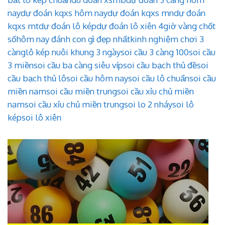
ngày
siêu
nay
dự đoán kqxs hôm nay
dự đoán kqxs mn
dự đoán
chuẩn
kqxs mt
dự đoán lô kép
dự đoán lô xiên 4
giờ vàng chốt
ăn
số
hôm nay đánh con gì đẹp nhất
kinh nghiệm chơi 3
càng
lô kép nuôi khung 3 ngày
soi cầu 3 càng 100
soi cầu
3 miền
soi cầu ba càng siêu víp
soi cầu bạch thủ đề
soi
cầu bạch thủ lô
soi cầu hôm nay
soi cầu lô chuẩn
soi cầu
miền nam
soi cầu miền trung
soi cầu xỉu chủ miền
nam
soi cầu xỉu chủ miền trung
soi lo 2 nháy
soi lô
kép
soi lô xiên