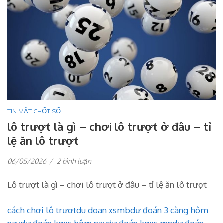
TIN MẬT CHỐT SỐ
lô trượt là gì – chơi lô trượt ở đâu – tỉ
lệ ăn lô trượt
ở
06/05/2026
/
2 bình luận
lô
trượt
Lô trượt là gì – chơi lô trượt ở đâu – tỉ lệ ăn lô trượt
là
gì
–
cách chơi lô trượt
du doan xsmb
dự đoán 3 càng hôm
chơi
lô
nay
dự đoán kqxs hôm nay
dự đoán kqxs mn
dự đoán