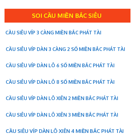
SOI CẦU MIỀN BẮC SIÊU
CẦU SIÊU VÍP 3 CÀNG MIỀN BẮC PHÁT TÀI
CẦU SIÊU VÍP DÀN 3 CÀNG 2 SỐ MIỀN BẮC PHÁT TÀI
CẦU SIÊU VÍP DÀN LÔ 6 SỐ MIỀN BẮC PHÁT TÀI
CẦU SIÊU VÍP DÀN LÔ 8 SỐ MIỀN BẮC PHÁT TÀI
CẦU SIÊU VÍP DÀN LÔ XIÊN 2 MIỀN BẮC PHÁT TÀI
CẦU SIÊU VÍP DÀN LÔ XIÊN 3 MIỀN BẮC PHÁT TÀI
CẦU SIÊU VÍP DÀN LÔ XIÊN 4 MIỀN BẮC PHÁT TÀI