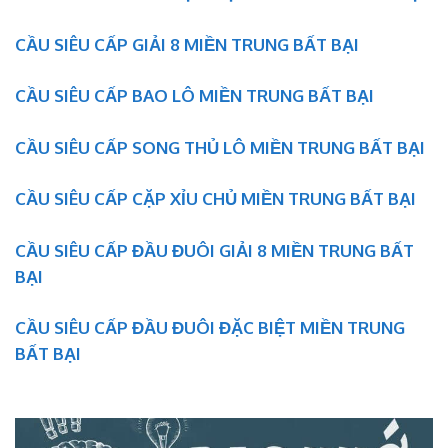
CẦU SIÊU CẤP GIẢI 8 MIỀN TRUNG BẤT BẠI
CẦU SIÊU CẤP BAO LÔ MIỀN TRUNG BẤT BẠI
CẦU SIÊU CẤP SONG THỦ LÔ MIỀN TRUNG BẤT BẠI
CẦU SIÊU CẤP CẶP XỈU CHỦ MIỀN TRUNG BẤT BẠI
CẦU SIÊU CẤP ĐẦU ĐUÔI GIẢI 8 MIỀN TRUNG BẤT
BẠI
CẦU SIÊU CẤP ĐẦU ĐUÔI ĐẶC BIỆT MIỀN TRUNG
BẤT BẠI