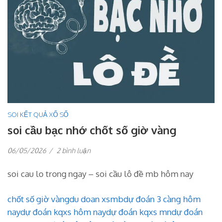
SOI KẾT QUẢ XỔ SỐ
soi cầu bạc nhớ chốt số giờ vàng
ở
06/05/2026
/
2 bình luận
soi
cầu
soi cau lo trong ngay – soi cầu lô đề mb hôm nay
bạc
nhớ
chốt
chốt số giờ vàng
du doan xsmb
dự đoán 3 càng hôm
số
giờ
nay
dự đoán kqxs hôm nay
dự đoán kqxs mn
dự đoán
vàng