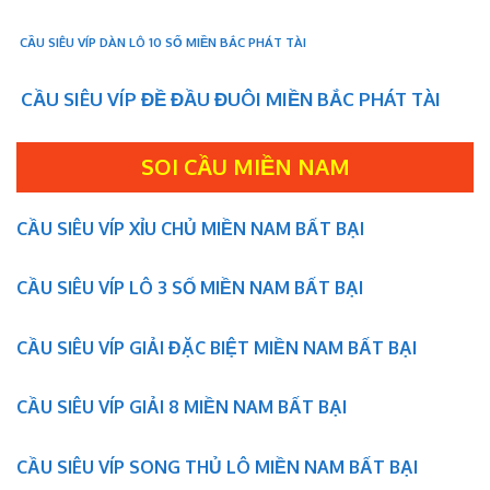
CẦU SIÊU VÍP DÀN LÔ 10 SỐ MIỀN BẮC PHÁT TÀI
CẦU SIÊU VÍP ĐỀ ĐẦU ĐUÔI MIỀN BẮC PHÁT TÀI
SOI CẦU MIỀN NAM
CẦU SIÊU VÍP XỈU CHỦ MIỀN NAM BẤT BẠI
CẦU SIÊU VÍP LÔ 3 SỐ MIỀN NAM BẤT BẠI
CẦU SIÊU VÍP GIẢI ĐẶC BIỆT MIỀN NAM BẤT BẠI
CẦU SIÊU VÍP GIẢI 8 MIỀN NAM BẤT BẠI
CẦU SIÊU VÍP SONG THỦ LÔ MIỀN NAM BẤT BẠI