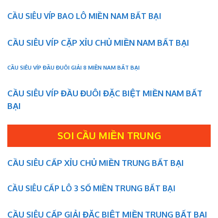
CẦU SIÊU VÍP BAO LÔ MIỀN NAM BẤT BẠI
CẦU SIÊU VÍP CẶP XỈU CHỦ MIỀN NAM BẤT BẠI
CẦU SIÊU VÍP ĐẦU ĐUÔI GIẢI 8 MIỀN NAM BẤT BẠI
CẦU SIÊU VÍP ĐẦU ĐUÔI ĐẶC BIỆT MIỀN NAM BẤT
BẠI
SOI CẦU MIỀN TRUNG
CẦU SIÊU CẤP XỈU CHỦ MIỀN TRUNG BẤT BẠI
CẦU SIÊU CẤP LÔ 3 SỐ MIỀN TRUNG BẤT BẠI
CẦU SIÊU CẤP GIẢI ĐẶC BIỆT MIỀN TRUNG BẤT BẠI