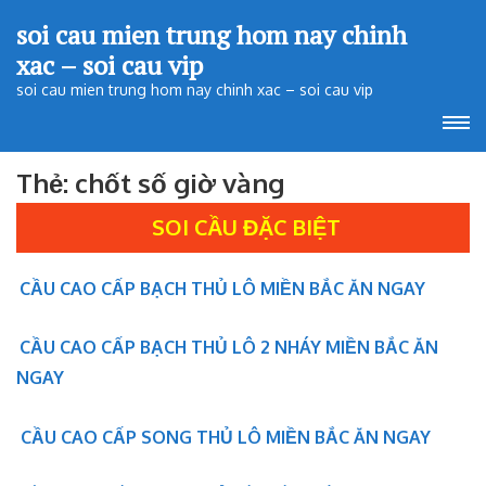
Bỏ
soi cau mien trung hom nay chinh
qua
xac – soi cau vip
và
soi cau mien trung hom nay chinh xac – soi cau vip
tới
nội
dung
Thẻ:
chốt số giờ vàng
(ấn
Enter)
SOI CẦU ĐẶC BIỆT
CẦU CAO CẤP BẠCH THỦ LÔ MIỀN BẮC ĂN NGAY
CẦU CAO CẤP BẠCH THỦ LÔ 2 NHÁY MIỀN BẮC ĂN
NGAY
CẦU CAO CẤP SONG THỦ LÔ MIỀN BẮC ĂN NGAY