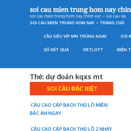
Bỏ
soi cau mien trung hom nay chinh
qua
soi cau mien trung hom nay chinh xac – soi cau vip
và
SOI CAU MIEN TRUNG HOM NAY – TRANG CHỦ
tới
nội
CẦU SIÊU VÍP MN TRÚNG NGAY
SOI 
dung
(ấn
SỔ KẾT QUẢ
VIETLOTT
ĐIỆN 
Enter)
Thẻ:
dự đoán kqxs mt
SOI CẦU ĐẶC BIỆT
CẦU CAO CẤP BẠCH THỦ LÔ MIỀN
BẮC ĂN NGAY
CẦU CAO CẤP BẠCH THỦ LÔ 2 NHÁY