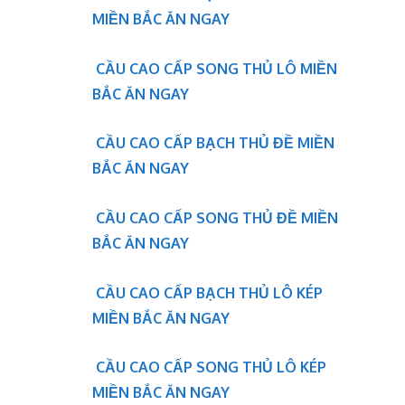
MIỀN BẮC ĂN NGAY
CẦU CAO CẤP SONG THỦ LÔ MIỀN
BẮC ĂN NGAY
CẦU CAO CẤP BẠCH THỦ ĐỀ MIỀN
BẮC ĂN NGAY
CẦU CAO CẤP SONG THỦ ĐỀ MIỀN
BẮC ĂN NGAY
CẦU CAO CẤP BẠCH THỦ LÔ KÉP
MIỀN BẮC ĂN NGAY
CẦU CAO CẤP SONG THỦ LÔ KÉP
MIỀN BẮC ĂN NGAY