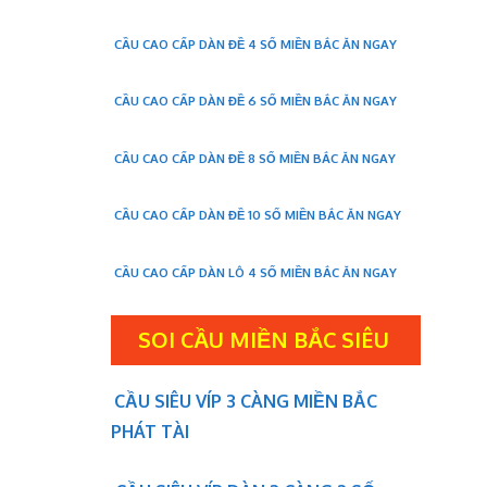
CẦU CAO CẤP DÀN ĐỀ 4 SỐ MIỀN BẮC ĂN NGAY
CẦU CAO CẤP DÀN ĐỀ 6 SỐ MIỀN BẮC ĂN NGAY
CẦU CAO CẤP DÀN ĐỀ 8 SỐ MIỀN BẮC ĂN NGAY
CẦU CAO CẤP DÀN ĐỀ 10 SỐ MIỀN BẮC ĂN NGAY
CẦU CAO CẤP DÀN LÔ 4 SỐ MIỀN BẮC ĂN NGAY
SOI CẦU MIỀN BẮC SIÊU
CẦU SIÊU VÍP 3 CÀNG MIỀN BẮC
PHÁT TÀI