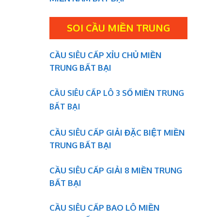
SOI CẦU MIỀN TRUNG
CẦU SIÊU CẤP XỈU CHỦ MIỀN
TRUNG BẤT BẠI
CẦU SIÊU CẤP LÔ 3 SỐ MIỀN TRUNG
BẤT BẠI
CẦU SIÊU CẤP GIẢI ĐẶC BIỆT MIỀN
TRUNG BẤT BẠI
CẦU SIÊU CẤP GIẢI 8 MIỀN TRUNG
BẤT BẠI
CẦU SIÊU CẤP BAO LÔ MIỀN