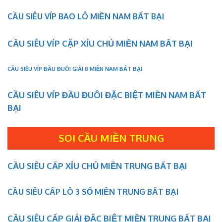
CẦU SIÊU VÍP BAO LÔ MIỀN NAM BẤT BẠI
CẦU SIÊU VÍP CẶP XỈU CHỦ MIỀN NAM BẤT BẠI
CẦU SIÊU VÍP ĐẦU ĐUÔI GIẢI 8 MIỀN NAM BẤT BẠI
CẦU SIÊU VÍP ĐẦU ĐUÔI ĐẶC BIỆT MIỀN NAM BẤT
BẠI
SOI CẦU MIỀN TRUNG
CẦU SIÊU CẤP XỈU CHỦ MIỀN TRUNG BẤT BẠI
CẦU SIÊU CẤP LÔ 3 SỐ MIỀN TRUNG BẤT BẠI
CẦU SIÊU CẤP GIẢI ĐẶC BIỆT MIỀN TRUNG BẤT BẠI