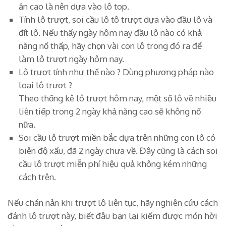
ăn cao là nên dựa vào lô top.
Tính lô trượt, soi cầu lô tô trượt dựa vào đầu lô và
đít lô. Nếu thấy ngày hôm nay đầu lô nào có khả
năng nổ thấp, hãy chọn vài con lô trong đó ra để
làm lô trượt ngày hôm nay.
Lô trượt tính như thế nào ? Dùng phương pháp nào
loại lô trượt ?
Theo thống kê lô trượt hôm nay, một số lô về nhiều
liên tiếp trong 2 ngày khả năng cao sẽ không nổ
nữa.
Soi cầu lô trượt miền bắc dựa trên những con lô có
biên độ xấu, đã 2 ngày chưa về. Đây cũng là cách soi
cầu lô trượt miễn phí hiệu quả không kém những
cách trên.
Nếu chán nản khi trượt lô liên tục, hãy nghiên cứu cách
đánh lô trượt này, biết đâu bạn lại kiếm được món hời