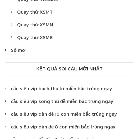
Quay thử XSMT
Quay thử XSMN
Quay thử XSMB
Sổ mơ
KẾT QUẢ SOI CẦU MỚI NHẤT
cầu siêu víp bạch thủ lô miền bắc trúng ngay
cầu siêu víp song thủ đề miền bắc trúng ngay
cầu siêu víp dàn đề 10 con miền bắc trúng ngay
cầu siêu víp dàn đề 8 con miền bắc trúng ngay