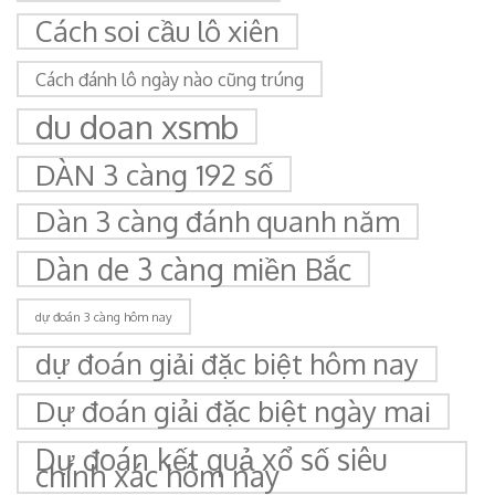
Cách soi cầu lô xiên
Cách đánh lô ngày nào cũng trúng
du doan xsmb
DÀN 3 càng 192 số
Dàn 3 càng đánh quanh năm
Dàn de 3 càng miền Bắc
dự đoán 3 càng hôm nay
dự đoán giải đặc biệt hôm nay
Dự đoán giải đặc biệt ngày mai
Dự đoán kết quả xổ số siêu
chính xác hôm nay