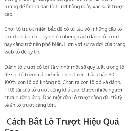
lưỡng để tìm ra dàn lô trượt hàng ngày xác suất trượt
cao.
Chơi lô trượt miền bắc đã có từ lâu với những cầu lô
trượt phổ biến. Tuy nhiên những cách đánh lô trượt
này càng trở nên phổ biến. Hơn với sự ra đời của trang
web lô đề uy tín.
Đánh lô trượt có lời là vì nhờ một số quy luật trong lô
đề soi lô trượt có thể xác định được chắc chắn 90 –
100% con lô đó không nổ. Chọn ra con lô đó và đánh.
Tỉ lệ lãi của lô trượt cũng khá cao. Được nhiều người
chơi hưởng ứng. Đặc biệt dàn lô trượt càng dài thì tỷ
lệ ăn lô trượt càng lớn.
Cách Bắt Lô Trượt Hiệu Quả