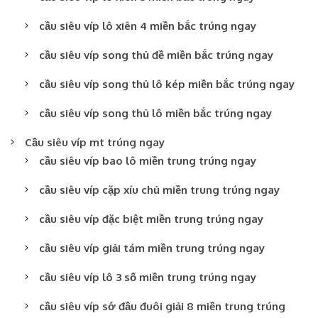
cầu siêu víp lô xiên 4 miền bắc trúng ngay
cầu siêu víp song thủ đề miền bắc trúng ngay
cầu siêu víp song thủ lô kép miền bắc trúng ngay
cầu siêu víp song thủ lô miền bắc trúng ngay
Cầu siêu víp mt trúng ngay
cầu siêu víp bao lô miền trung trúng ngay
cầu siêu víp cặp xíu chủ miền trung trúng ngay
cầu siêu víp đặc biệt miền trung trúng ngay
cầu siêu víp giải tám miền trung trúng ngay
cầu siêu víp lô 3 số miền trung trúng ngay
cầu siêu víp sớ đầu đuôi giải 8 miền trung trúng