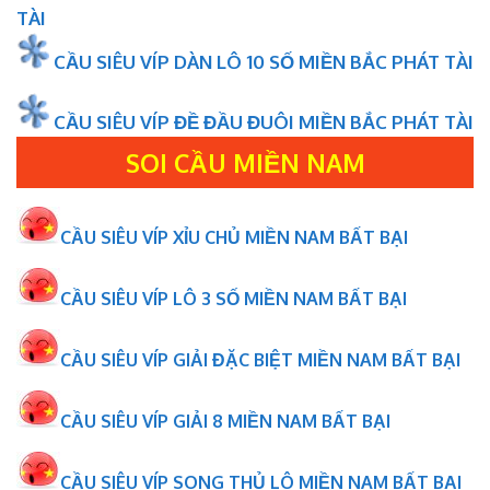
TÀI
CẦU SIÊU VÍP DÀN LÔ 10 SỐ MIỀN BẮC PHÁT TÀI
CẦU SIÊU VÍP ĐỀ ĐẦU ĐUÔI MIỀN BẮC PHÁT TÀI
SOI CẦU MIỀN NAM
CẦU SIÊU VÍP XỈU CHỦ MIỀN NAM BẤT BẠI
CẦU SIÊU VÍP LÔ 3 SỐ MIỀN NAM BẤT BẠI
CẦU SIÊU VÍP GIẢI ĐẶC BIỆT MIỀN NAM BẤT BẠI
CẦU SIÊU VÍP GIẢI 8 MIỀN NAM BẤT BẠI
CẦU SIÊU VÍP SONG THỦ LÔ MIỀN NAM BẤT BẠI