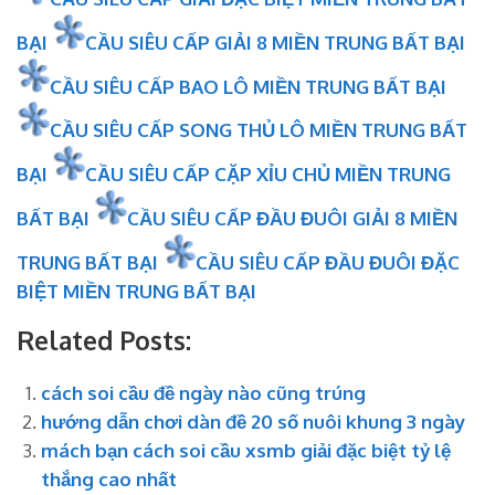
BẠI
CẦU SIÊU CẤP GIẢI 8 MIỀN TRUNG BẤT BẠI
CẦU SIÊU CẤP BAO LÔ MIỀN TRUNG BẤT BẠI
CẦU SIÊU CẤP SONG THỦ LÔ MIỀN TRUNG BẤT
BẠI
CẦU SIÊU CẤP CẶP XỈU CHỦ MIỀN TRUNG
BẤT BẠI
CẦU SIÊU CẤP ĐẦU ĐUÔI GIẢI 8 MIỀN
TRUNG BẤT BẠI
CẦU SIÊU CẤP ĐẦU ĐUÔI ĐẶC
BIỆT MIỀN TRUNG BẤT BẠI
Related Posts:
cách soi cầu đề ngày nào cũng trúng
hướng dẫn chơi dàn đề 20 số nuôi khung 3 ngày
mách bạn cách soi cầu xsmb giải đặc biệt tỷ lệ
thắng cao nhất