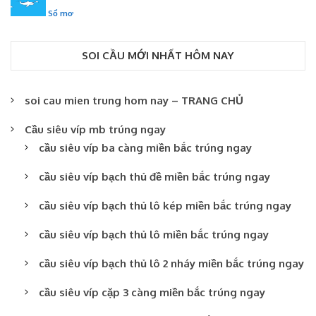
Sổ mơ
SOI CẦU MỚI NHẤT HÔM NAY
soi cau mien trung hom nay – TRANG CHỦ
Cầu siêu víp mb trúng ngay
cầu siêu víp ba càng miền bắc trúng ngay
cầu siêu víp bạch thủ đề miền bắc trúng ngay
cầu siêu víp bạch thủ lô kép miền bắc trúng ngay
cầu siêu víp bạch thủ lô miền bắc trúng ngay
cầu siêu víp bạch thủ lô 2 nháy miền bắc trúng ngay
cầu siêu víp cặp 3 càng miền bắc trúng ngay