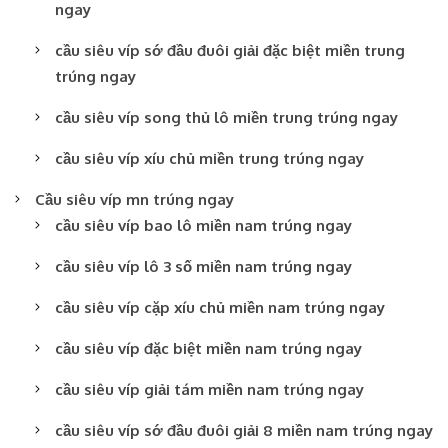
ngay
cầu siêu víp sớ đầu đuôi giải đặc biệt miền trung
trúng ngay
cầu siêu víp song thủ lô miền trung trúng ngay
cầu siêu víp xíu chủ miền trung trúng ngay
Cầu siêu víp mn trúng ngay
cầu siêu víp bao lô miền nam trúng ngay
cầu siêu víp lô 3 số miền nam trúng ngay
cầu siêu víp cặp xíu chủ miền nam trúng ngay
cầu siêu víp đặc biệt miền nam trúng ngay
cầu siêu víp giải tám miền nam trúng ngay
cầu siêu víp sớ đầu đuôi giải 8 miền nam trúng ngay