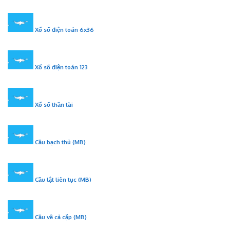
Xổ số điện toán 6x36
Xổ số điện toán 123
Xổ số thần tài
Cầu bạch thủ (MB)
Cầu lật liên tục (MB)
Cầu về cả cặp (MB)