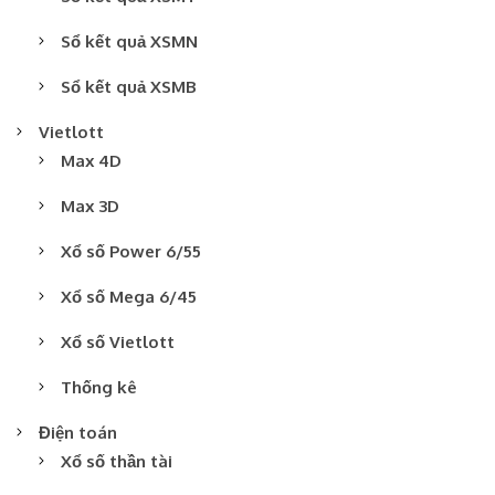
Sổ kết quả XSMN
Sổ kết quả XSMB
Vietlott
Max 4D
Max 3D
Xổ số Power 6/55
Xổ số Mega 6/45
Xổ số Vietlott
Thống kê
Điện toán
Xổ số thần tài