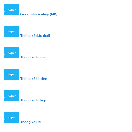
Cầu về nhiều nháy (MB)
Thống kê đầu đuôi
Thống kê lô gan
Thống kê lô xiên
Thống kê lô kép
Thống kê Đầu