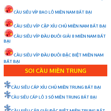
CẦU SIÊU VÍP BAO LÔ MIỀN NAM BẤT BẠI
CẦU SIÊU VÍP CẶP XỈU CHỦ MIỀN NAM BẤT BẠI
CẦU SIÊU VÍP ĐẦU ĐUÔI GIẢI 8 MIỀN NAM BẤT
BẠI
CẦU SIÊU VÍP ĐẦU ĐUÔI ĐẶC BIỆT MIỀN NAM
BẤT BẠI
SOI CẦU MIỀN TRUNG
CẦU SIÊU CẤP XỈU CHỦ MIỀN TRUNG BẤT BẠI
CẦU SIÊU CẤP LÔ 3 SỐ MIỀN TRUNG BẤT BẠI
CẦU SIÊU CẤP GIẢI ĐẶC BIỆT MIỀN TRUNG BẤT