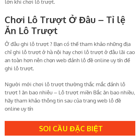
lớn khi chơi lô trượt.
Chơi Lô Trượt Ở Đâu – Tỉ lệ
Ăn Lô Trượt
Ở đâu ghi lô trượt ? Bạn có thể tham khảo những địa
chỉ ghi lô trượt ở hà nội hay chơi lô trượt ở đâu lãi cao
an toàn hơn nên chọn web đánh lô đề online uy tín để
ghi lô trượt.
Người mới chơi lô trượt thường thắc mắc đánh lô
trượt 1 ăn bao nhiêu – Lô trượt miền Bắc ăn bao nhiều,
hãy tham khảo thông tin sau của trang web lô đề
online uy tín
SOI CẦU ĐẶC BIỆT