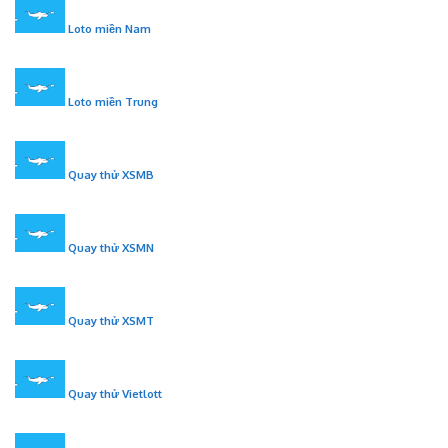
Loto miền Nam
Loto miền Trung
Quay thử XSMB
Quay thử XSMN
Quay thử XSMT
Quay thử Vietlott