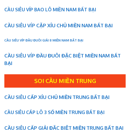
CẦU SIÊU VÍP BAO LÔ MIỀN NAM BẤT BẠI
CẦU SIÊU VÍP CẶP XỈU CHỦ MIỀN NAM BẤT BẠI
CẦU SIÊU VÍP ĐẦU ĐUÔI GIẢI 8 MIỀN NAM BẤT BẠI
CẦU SIÊU VÍP ĐẦU ĐUÔI ĐẶC BIỆT MIỀN NAM BẤT
BẠI
SOI CẦU MIỀN TRUNG
CẦU SIÊU CẤP XỈU CHỦ MIỀN TRUNG BẤT BẠI
CẦU SIÊU CẤP LÔ 3 SỐ MIỀN TRUNG BẤT BẠI
CẦU SIÊU CẤP GIẢI ĐẶC BIỆT MIỀN TRUNG BẤT BẠI