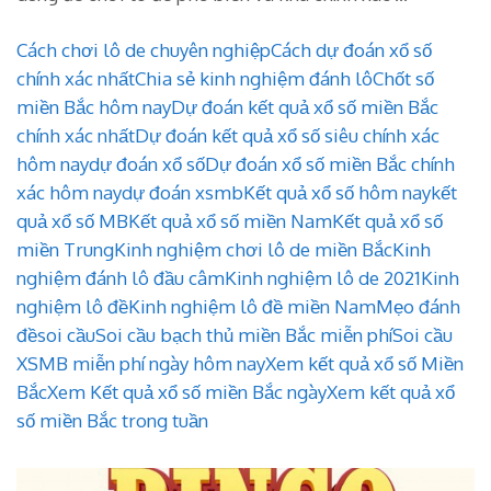
và
những
kinh
Cách chơi lô de chuyên nghiệp
Cách dự đoán xổ số
nghiệm
chính xác nhất
Chia sẻ kinh nghiệm đánh lô
Chốt số
bổ
ích
miền Bắc hôm nay
Dự đoán kết quả xổ số miền Bắc
chính xác nhất
Dự đoán kết quả xổ số siêu chính xác
hôm nay
dự đoán xổ số
Dự đoán xổ số miền Bắc chính
xác hôm nay
dự đoán xsmb
Kết quả xổ số hôm nay
kết
quả xổ số MB
Kết quả xổ số miền Nam
Kết quả xổ số
miền Trung
Kinh nghiệm chơi lô de miền Bắc
Kinh
nghiệm đánh lô đầu câm
Kinh nghiệm lô de 2021
Kinh
nghiệm lô đề
Kinh nghiệm lô đề miền Nam
Mẹo đánh
đề
soi cầu
Soi cầu bạch thủ miền Bắc miễn phí
Soi cầu
XSMB miễn phí ngày hôm nay
Xem kết quả xổ số Miền
Bắc
Xem Kết quả xổ số miền Bắc ngày
Xem kết quả xổ
số miền Bắc trong tuần