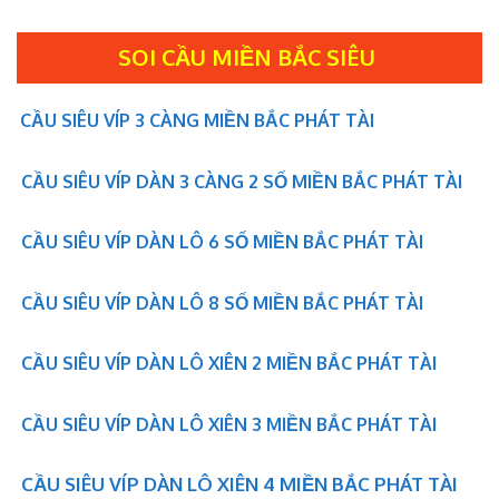
SOI CẦU MIỀN BẮC SIÊU
CẦU SIÊU VÍP 3 CÀNG MIỀN BẮC PHÁT TÀI
CẦU SIÊU VÍP DÀN 3 CÀNG 2 SỐ MIỀN BẮC PHÁT TÀI
CẦU SIÊU VÍP DÀN LÔ 6 SỐ MIỀN BẮC PHÁT TÀI
CẦU SIÊU VÍP DÀN LÔ 8 SỐ MIỀN BẮC PHÁT TÀI
CẦU SIÊU VÍP DÀN LÔ XIÊN 2 MIỀN BẮC PHÁT TÀI
CẦU SIÊU VÍP DÀN LÔ XIÊN 3 MIỀN BẮC PHÁT TÀI
CẦU SIÊU VÍP DÀN LÔ XIÊN 4 MIỀN BẮC PHÁT TÀI