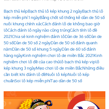
chơi
lô
bạch
Bạch thủ kép
Bạch thủ lô kép khung 2 ngày
Bạch thủ lô
thủ
kép miễn phí 1 ngày
Bằng chốt số thống kê dàn de 50 số
kép
khung
nuôi khung chính xác
Cách đánh lô de không bao giờ
5
lô
Cách đánh lô ngày nào cũng trúng
Cách tính lô đề
ngày
cực
2021
Chia sẻ kinh nghiệm đánh lô
Dàn de 36 số
Dàn de
kỳ
50 số
Dàn de 50 số 2 ngày
Dàn de 50 số đánh quanh
hiệu
quả
năm
Dàn de 50 số khung 5 ngày
Dàn de 60 số đánh
hàng ngày
Kinh nghiệm chơi lô de miền Bắc 2021
Kinh
nghiệm chơi lô đề của cao thủ
lô bạch thủ kép vip
lô
kép khung 3 ngày
Mẹo chơi lô de miền Bắc
Những điều
cần biết khi đánh lô đề
Nuôi lô kép
Nuôi lô kép
chuẩn
Soi lô kép miễn phí
Tạo dàn de 50 số