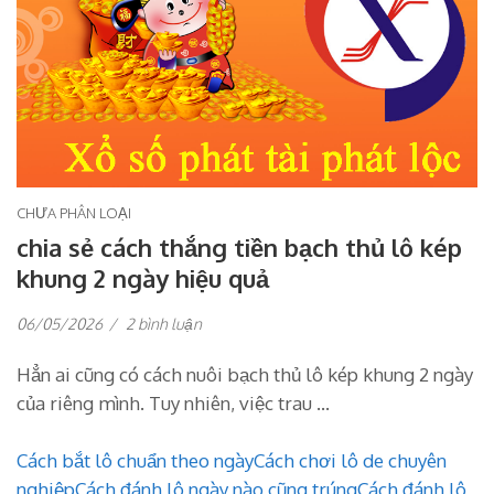
CHƯA PHÂN LOẠI
chia sẻ cách thắng tiền bạch thủ lô kép
khung 2 ngày hiệu quả
ở
06/05/2026
/
2 bình luận
chia
sẻ
Hẳn ai cũng có cách nuôi bạch thủ lô kép khung 2 ngày
cách
thắng
của riêng mình. Tuy nhiên, việc trau …
tiền
bạch
thủ
Cách bắt lô chuẩn theo ngày
Cách chơi lô de chuyên
lô
nghiệp
Cách đánh lô ngày nào cũng trúng
Cách đánh lô
kép