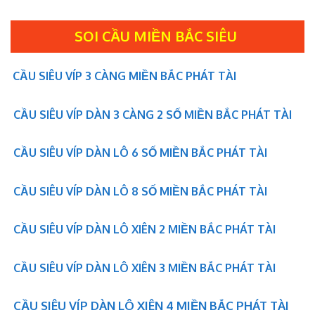
SOI CẦU MIỀN BẮC SIÊU
CẦU SIÊU VÍP 3 CÀNG MIỀN BẮC PHÁT TÀI
CẦU SIÊU VÍP DÀN 3 CÀNG 2 SỐ MIỀN BẮC PHÁT TÀI
CẦU SIÊU VÍP DÀN LÔ 6 SỐ MIỀN BẮC PHÁT TÀI
CẦU SIÊU VÍP DÀN LÔ 8 SỐ MIỀN BẮC PHÁT TÀI
CẦU SIÊU VÍP DÀN LÔ XIÊN 2 MIỀN BẮC PHÁT TÀI
CẦU SIÊU VÍP DÀN LÔ XIÊN 3 MIỀN BẮC PHÁT TÀI
CẦU SIÊU VÍP DÀN LÔ XIÊN 4 MIỀN BẮC PHÁT TÀI