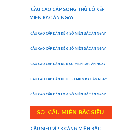
CẦU CAO CẤP SONG THỦ LÔ KÉP
MIỀN BẮC ĂN NGAY
CẦU CAO CẤP DÀN ĐỀ 4 SỐ MIỀN BẮC ĂN NGAY
CẦU CAO CẤP DÀN ĐỀ 6 SỐ MIỀN BẮC ĂN NGAY
CẦU CAO CẤP DÀN ĐỀ 8 SỐ MIỀN BẮC ĂN NGAY
CẦU CAO CẤP DÀN ĐỀ 10 SỐ MIỀN BẮC ĂN NGAY
CẦU CAO CẤP DÀN LÔ 4 SỐ MIỀN BẮC ĂN NGAY
SOI CẦU MIỀN BẮC SIÊU
CẦU SIÊU VÍP 3 CÀNG MIỀN BẮC