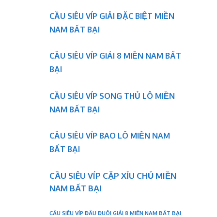
CẦU SIÊU VÍP GIẢI ĐẶC BIỆT MIỀN
NAM BẤT BẠI
CẦU SIÊU VÍP GIẢI 8 MIỀN NAM BẤT
BẠI
CẦU SIÊU VÍP SONG THỦ LÔ MIỀN
NAM BẤT BẠI
CẦU SIÊU VÍP BAO LÔ MIỀN NAM
BẤT BẠI
CẦU SIÊU VÍP CẶP XỈU CHỦ MIỀN
NAM BẤT BẠI
CẦU SIÊU VÍP ĐẦU ĐUÔI GIẢI 8 MIỀN NAM BẤT BẠI