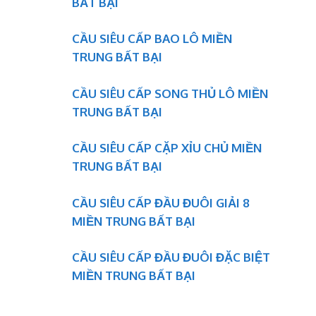
BẤT BẠI
CẦU SIÊU CẤP BAO LÔ MIỀN
TRUNG BẤT BẠI
CẦU SIÊU CẤP SONG THỦ LÔ MIỀN
TRUNG BẤT BẠI
CẦU SIÊU CẤP CẶP XỈU CHỦ MIỀN
TRUNG BẤT BẠI
CẦU SIÊU CẤP ĐẦU ĐUÔI GIẢI 8
MIỀN TRUNG BẤT BẠI
CẦU SIÊU CẤP ĐẦU ĐUÔI ĐẶC BIỆT
MIỀN TRUNG BẤT BẠI