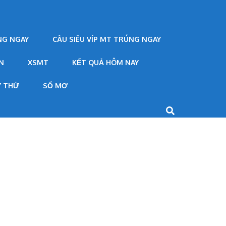
NG NGAY
CẦU SIÊU VÍP MT TRÚNG NGAY
N
XSMT
KẾT QUẢ HÔM NAY
Y THỬ
SỔ MƠ