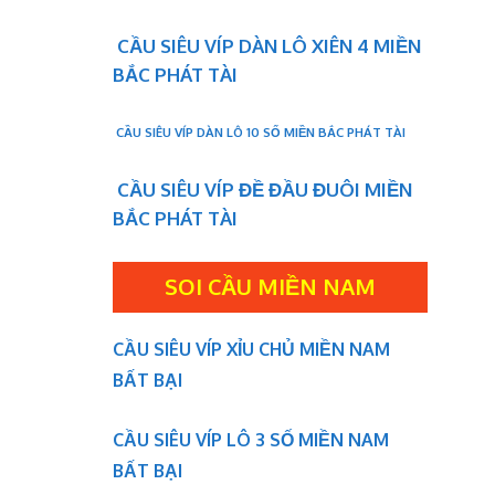
CẦU SIÊU VÍP DÀN LÔ XIÊN 4 MIỀN
BẮC PHÁT TÀI
CẦU SIÊU VÍP DÀN LÔ 10 SỐ MIỀN BẮC PHÁT TÀI
CẦU SIÊU VÍP ĐỀ ĐẦU ĐUÔI MIỀN
BẮC PHÁT TÀI
SOI CẦU MIỀN NAM
CẦU SIÊU VÍP XỈU CHỦ MIỀN NAM
BẤT BẠI
CẦU SIÊU VÍP LÔ 3 SỐ MIỀN NAM
BẤT BẠI