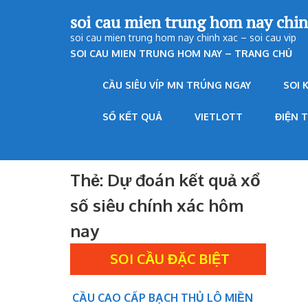
Bỏ
soi cau mien trung hom nay chinh
qua
soi cau mien trung hom nay chinh xac – soi cau vip
và
SOI CAU MIEN TRUNG HOM NAY – TRANG CHỦ
tới
nội
CẦU SIÊU VÍP MN TRÚNG NGAY
SOI 
dung
(ấn
SỔ KẾT QUẢ
VIETLOTT
ĐIỆN 
Enter)
Thẻ:
Dự đoán kết quả xổ
số siêu chính xác hôm
nay
SOI CẦU ĐẶC BIỆT
CẦU CAO CẤP BẠCH THỦ LÔ MIỀN