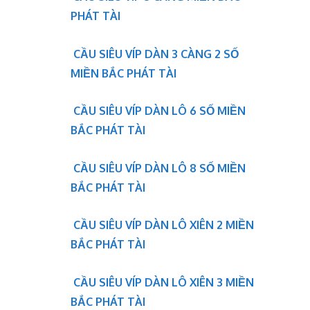
PHÁT TÀI
CẦU SIÊU VÍP DÀN 3 CÀNG 2 SỐ
MIỀN BẮC PHÁT TÀI
CẦU SIÊU VÍP DÀN LÔ 6 SỐ MIỀN
BẮC PHÁT TÀI
CẦU SIÊU VÍP DÀN LÔ 8 SỐ MIỀN
BẮC PHÁT TÀI
CẦU SIÊU VÍP DÀN LÔ XIÊN 2 MIỀN
BẮC PHÁT TÀI
CẦU SIÊU VÍP DÀN LÔ XIÊN 3 MIỀN
BẮC PHÁT TÀI