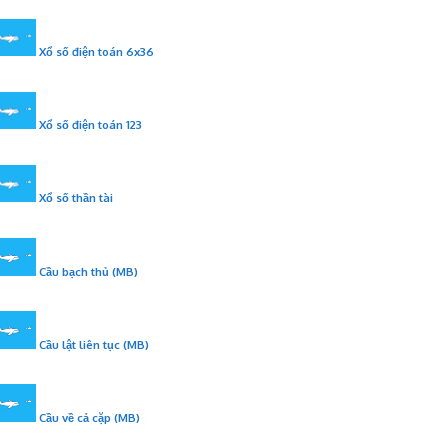
Xổ số điện toán 6x36
Xổ số điện toán 123
Xổ số thần tài
Cầu bạch thủ (MB)
Cầu lật liên tục (MB)
Cầu về cả cặp (MB)