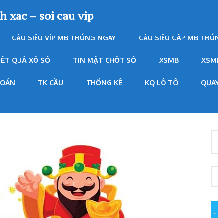
 xac – soi cau vip
CẦU SIÊU VÍP MB TRÚNG NGAY
CẦU SIÊU CẤP MB TRÚ
KẾT QUẢ XỔ SỐ
TIN MẬT CHỐT SỐ
XSMB
XSM
TOÁN
TK CẦU
THỐNG KÊ
KQ LÔ TÔ
QUA