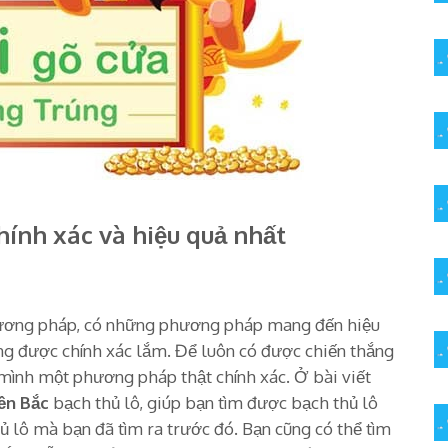
hính xác và hiệu quả nhất
phương pháp, có những phương pháp mang đến hiệu
g được chính xác lắm. Để luôn có được chiến thắng
o mình một phương pháp thật chính xác. Ở bài viết
ền Bắc
bạch thủ lô, giúp bạn tìm được bạch thủ lô
 lô mà bạn đã tìm ra trước đó. Bạn cũng có thể tìm