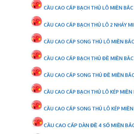
CẦU CAO CẤP BẠCH THỦ LÔ MIỀN BẮC
CẦU CAO CẤP BẠCH THỦ LÔ 2 NHÁY M
CẦU CAO CẤP SONG THỦ LÔ MIỀN BẮ
CẦU CAO CẤP BẠCH THỦ ĐỀ MIỀN BẮC
CẦU CAO CẤP SONG THỦ ĐỀ MIỀN BẮ
CẦU CAO CẤP BẠCH THỦ LÔ KÉP MIỀN
CẦU CAO CẤP SONG THỦ LÔ KÉP MIỀN
CẦU CAO CẤP DÀN ĐỀ 4 SỐ MIỀN BẮ