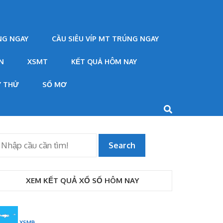
NG NGAY
CẦU SIÊU VÍP MT TRÚNG NGAY
N
XSMT
KẾT QUẢ HÔM NAY
Y THỬ
SỔ MƠ
Search
XEM KẾT QUẢ XỔ SỐ HÔM NAY
XSMB