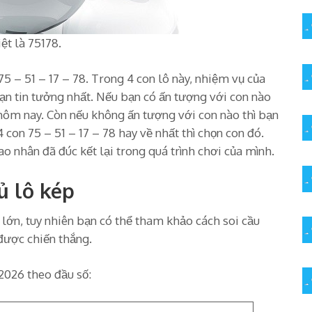
ệt là 75178.
75 – 51 – 17 – 78. Trong 4 con lô này, nhiệm vụ của
ạn tin tưởng nhất. Nếu bạn có ấn tượng với con nào
hôm nay. Còn nếu không ấn tượng với con nào thì bạn
 con 75 – 51 – 17 – 78 hay về nhất thì chọn con đó.
 nhân đã đúc kết lại trong quá trình chơi của mình.
ủ lô kép
lớn, tuy nhiên bạn có thể tham khảo cách soi cầu
được chiến thắng.
/2026 theo đầu số: