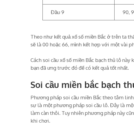
Đầu 9
90, 9
Theo như kết quả xổ số miền Bắc ở trên ta th
sẽ là 00 hoặc 66, mình kết hợp với một vài p
Cách soi cầu xổ số miền Bắc bạch thủ lô này 
bạn đã ưng trước đó để có kết quả tốt nhất.
Soi cầu miền bắc bạch th
Phương pháp soi cầu miền Bắc theo tâm linh 
sự là một phương pháp soi cầu lô. Đây là một
làm càn thôi. Tuy nhiên phương pháp này cũn
khi chơi.