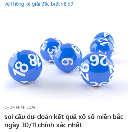
về
Thống kê giải đặc biệt về 59
CHƯA PHÂN LOẠI
soi cầu dự đoán kết quả xổ số miền bắc
ngày 30/11 chính xác nhất