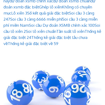
nay
dự đoán xsmb chính xác
dự đoán xsmb chuẩn
dự
đoán xsmb đặc biệt
Ghép lô xiên
Không có chuyên
mục
Lô xiên 3
Số kết quả giải đặc biệt
Soi cầu 3 càng
247
Soi cầu 3 càng 6666 miễn phí
Soi cầu 3 càng miễn
phí miền Nam
Soi cầu Dự đoán XSMB chính xác 100
Soi
cầu lô xiên 2
Soi lô xiên chuẩn
Tần suất lô xiên
Thống kê
giải đặc biệt 24
Thống kê giải đặc biệt lâu chưa
về
Thống kê giải đặc biệt về 59