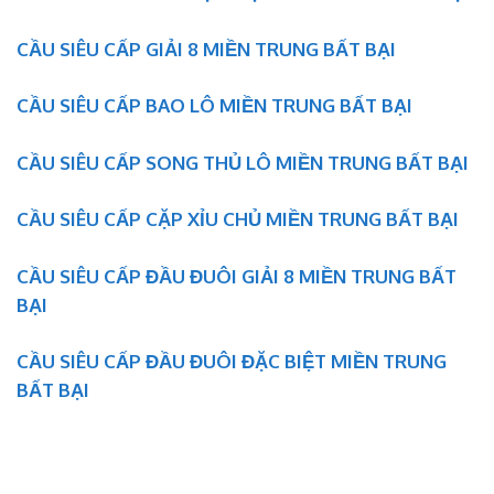
CẦU SIÊU CẤP GIẢI 8 MIỀN TRUNG BẤT BẠI
CẦU SIÊU CẤP BAO LÔ MIỀN TRUNG BẤT BẠI
CẦU SIÊU CẤP SONG THỦ LÔ MIỀN TRUNG BẤT BẠI
CẦU SIÊU CẤP CẶP XỈU CHỦ MIỀN TRUNG BẤT BẠI
CẦU SIÊU CẤP ĐẦU ĐUÔI GIẢI 8 MIỀN TRUNG BẤT
BẠI
CẦU SIÊU CẤP ĐẦU ĐUÔI ĐẶC BIỆT MIỀN TRUNG
BẤT BẠI