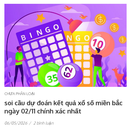
CHƯA PHÂN LOẠI
soi cầu dự đoán kết quả xổ số miền bắc
ngày 02/11 chính xác nhất
ở
06/05/2026
/
2 bình luận
soi