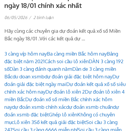
ngày 18/01 chính xác nhất
ở
06/05/2026
/
2 bình luận
soi
cầu
Hãy cùng các chuyên gia dự đoán kết quả xổ số Miền
dự
đoán
Bắc ngày 18/01 .Với các kết quả dự …
kết
quả
xổ
3 càng víp hôm nay
Ba càng miền Bắc hôm nay
Bảng
số
đặc biệt năm 2021
Cách soi cầu lô xiên
DÀN 3 càng 192
miền
bắc
số
Dàn 3 càng đánh quanh năm
Dàn de 3 càng miền
ngày
Bắc
du doan xsmb
dự đoán giải đặc biệt hôm nay
Dự
18/01
chính
đoán giải đặc biệt ngày mai
Dự đoán kết quả xổ số siêu
xác
chính xác hôm nay
Dự đoán lô xiên 2
Dự đoán lô xiên 4
nhất
miền Bắc
Dự đoán xổ số miền Bắc chính xác hôm
nay
dự đoán xsmb chính xác
dự đoán xsmb chuẩn
dự
đoán xsmb đặc biệt
Ghép lô xiên
Không có chuyên
mục
Lô xiên 3
Số kết quả giải đặc biệt
Soi cầu 3 càng
247
Soi cầu 3 càng 6666 miễn phí
Soi cầu 3 càng miễn