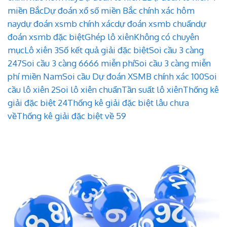
miền Bắc
Dự đoán xổ số miền Bắc chính xác hôm
nay
dự đoán xsmb chính xác
dự đoán xsmb chuẩn
dự
đoán xsmb đặc biệt
Ghép lô xiên
Không có chuyên
mục
Lô xiên 3
Số kết quả giải đặc biệt
Soi cầu 3 càng
247
Soi cầu 3 càng 6666 miễn phí
Soi cầu 3 càng miễn
phí miền Nam
Soi cầu Dự đoán XSMB chính xác 100
Soi
cầu lô xiên 2
Soi lô xiên chuẩn
Tần suất lô xiên
Thống kê
giải đặc biệt 24
Thống kê giải đặc biệt lâu chưa
về
Thống kê giải đặc biệt về 59