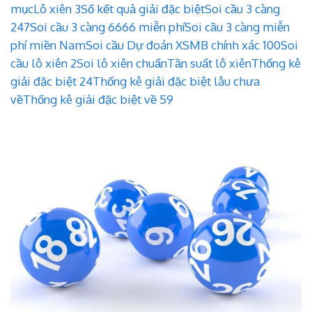
mục
Lô xiên 3
Số kết quả giải đặc biệt
Soi cầu 3 càng
247
Soi cầu 3 càng 6666 miễn phí
Soi cầu 3 càng miễn
phí miền Nam
Soi cầu Dự đoán XSMB chính xác 100
Soi
cầu lô xiên 2
Soi lô xiên chuẩn
Tần suất lô xiên
Thống kê
giải đặc biệt 24
Thống kê giải đặc biệt lâu chưa
về
Thống kê giải đặc biệt về 59