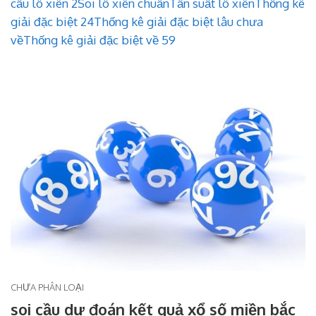
cầu lô xiên 2
Soi lô xiên chuẩn
Tần suất lô xiên
Thống kê
giải đặc biệt 24
Thống kê giải đặc biệt lâu chưa
về
Thống kê giải đặc biệt về 59
CHƯA PHÂN LOẠI
soi cầu dự đoán kết quả xổ số miền bắc