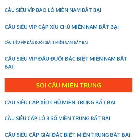
CẦU SIÊU VÍP BAO LÔ MIỀN NAM BẤT BẠI
CẦU SIÊU VÍP CẶP XỈU CHỦ MIỀN NAM BẤT BẠI
CẦU SIÊU VÍP ĐẦU ĐUÔI GIẢI 8 MIỀN NAM BẤT BẠI
CẦU SIÊU VÍP ĐẦU ĐUÔI ĐẶC BIỆT MIỀN NAM BẤT
BẠI
SOI CẦU MIỀN TRUNG
CẦU SIÊU CẤP XỈU CHỦ MIỀN TRUNG BẤT BẠI
CẦU SIÊU CẤP LÔ 3 SỐ MIỀN TRUNG BẤT BẠI
CẦU SIÊU CẤP GIẢI ĐẶC BIỆT MIỀN TRUNG BẤT BẠI