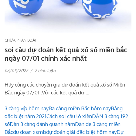
CHƯA PHÂN LOẠI
soi cầu dự đoán kết quả xổ số miền bắc
ngày 07/01 chính xác nhất
ở
06/05/2026
/
2 bình luận
soi
cầu
Hãy cùng các chuyên gia dự đoán kết quả xổ số Miền
dự
đoán
Bắc ngày 07/01 .Với các kết quả dự …
kết
quả
xổ
3 càng víp hôm nay
Ba càng miền Bắc hôm nay
Bảng
số
đặc biệt năm 2021
Cách soi cầu lô xiên
DÀN 3 càng 192
miền
bắc
số
Dàn 3 càng đánh quanh năm
Dàn de 3 càng miền
ngày
Bắc
du doan xsmb
dự đoán giải đặc biệt hôm nay
Dự
07/01