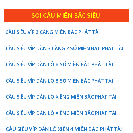
SOI CẦU MIỀN BẮC SIÊU
CẦU SIÊU VÍP 3 CÀNG MIỀN BẮC PHÁT TÀI
CẦU SIÊU VÍP DÀN 3 CÀNG 2 SỐ MIỀN BẮC PHÁT TÀI
CẦU SIÊU VÍP DÀN LÔ 6 SỐ MIỀN BẮC PHÁT TÀI
CẦU SIÊU VÍP DÀN LÔ 8 SỐ MIỀN BẮC PHÁT TÀI
CẦU SIÊU VÍP DÀN LÔ XIÊN 2 MIỀN BẮC PHÁT TÀI
CẦU SIÊU VÍP DÀN LÔ XIÊN 3 MIỀN BẮC PHÁT TÀI
CẦU SIÊU VÍP DÀN LÔ XIÊN 4 MIỀN BẮC PHÁT TÀI