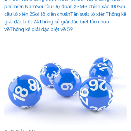
phí miền Nam
Soi cầu Dự đoán XSMB chính xác 100
Soi
cầu lô xiên 2
Soi lô xiên chuẩn
Tần suất lô xiên
Thống kê
giải đặc biệt 24
Thống kê giải đặc biệt lâu chưa
về
Thống kê giải đặc biệt về 59